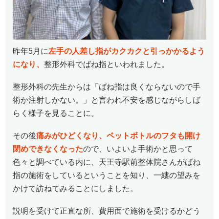
昨年5月に
左手の人差し指がカクカクと引っかかるよう
になり、
整形外科でばね指といわれました。
整形外科の先生からは「ばね指は良くならないので手
術か注射しかない。」と言われ不安を感じながらしば
らく様子を見ることに。
その後
痛みがひどくなり、ペットボトルのフタも開け
閉めできなくなった
ので、いよいよ手術かと思って
色々と調べている内に、天王寺駅前整体院さんがばね
指の施術をしているということを知り、一縷の望みを
かけて訪ねてみることにしました。
説明を受けて正直な所、費用面で施術を受けるかどう